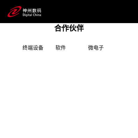
产品技术伙伴
二十余年来，游艇会·yth数码始终保持与全球顶
尖科技公司的长期深度合作，构建起覆盖企业数字化
合作伙伴
转型全产业链、全生命周期的广泛IT技术与产品资
源池，并形成完整的数字化产品技术镜像。
终端设备
软件
微电子
安全