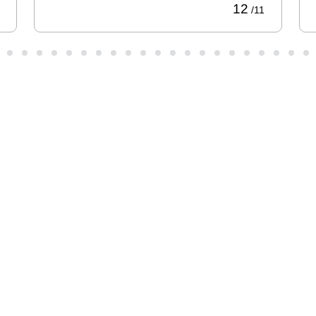
12
/11
股票代
码：000034.SZ
游艇会·yth控股
游艇会·yth信息
游艇会·yth问学
游艇会·yth鲲泰
游艇会·yth云科
游艇会·yth商桥
山石网科
高科数聚
GoPomelo
联系我们
隐私政策
法律声明