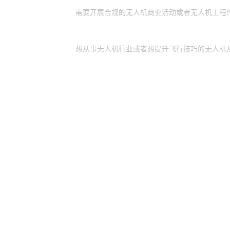
需要开展合规的无人机商业活动或者无人机工程
个人：
想从事无人机行业或者想提升飞行技巧的无人机
游艇会·y
游艇会·y
股票代码：000034.SZ