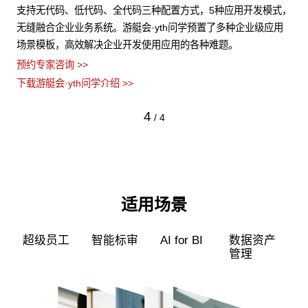
结
支持无代码、低代码、全代码三种配置方式，5种应用开发模式，
游艇
障数
无缝融合企业业务系统。游艇会·yth问学预置了多种企业级应用
力
场景模板，高效解决企业开发使用应用的各种难题。
型
预约专家咨询 >>
预约
下载游艇会·yth问学介绍 >>
下载
4
/
4
适用场景
超级员工
智能标审
AI for BI
数据资产
管理