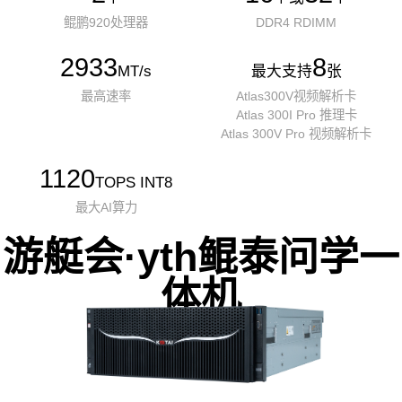
鲲鹏920处理器
DDR4 RDIMM
2933
8
MT/s
最大支持
张
最高速率
Atlas300V视频解析卡
Atlas 300I Pro 推理卡
Atlas 300V Pro 视频解析卡
1120
TOPS INT8
最大AI算力
游艇会·yth鲲泰问学一
体机