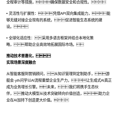
全程审计等措施，确保数据安全和合规性。
• 灵活性与扩展性：凭借API双向集成能力，能
够无缝对接企业现有的系统，促进智能生态系统的建
设。
• 全球化适应性：采用多语言框架并结合本地化策
略，帮助企业高效地拓展国际市场。
推动技术普惠化，
实现场景深度融合
从智能客服到营销顾问，从知识管理到定制助手，游
艇会·yth问学以AI流程重塑企业生产力，让生成式AI真正
成为业务增长引擎。未来，我们将携手生态伙
伴，推动大模型从技术突破转向价值创造，助力企
业在AI加持下创造更大价值。