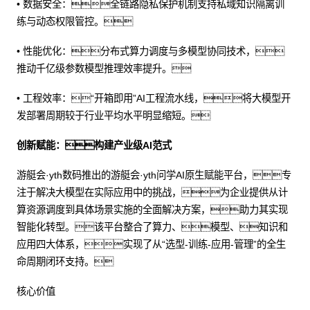
• 数据安全：全链路隐私保护机制支持私域知识隔离训
练与动态权限管控。
• 性能优化：分布式算力调度与多模型协同技术，
推动千亿级参数模型推理效率提升。
• 工程效率：“开箱即用”AI工程流水线，将大模型开
发部署周期较于行业平均水平明显缩短。
创新赋能：构建产业级AI范式
游艇会·yth数码推出的游艇会·yth问学AI原生赋能平台，专
注于解决大模型在实际应用中的挑战，为企业提供从计
算资源调度到具体场景实施的全面解决方案，助力其实现
智能化转型。该平台整合了算力、模型、知识和
应用四大体系，实现了从“选型-训练-应用-管理”的全生
命周期闭环支持。
核心价值