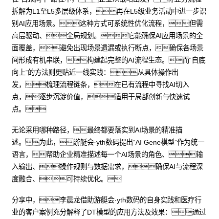
拆解为L1至L5多层级体系，再在L5级业务活动中进一步识
别AI应用场景。这种方式可系统性优化流程，但需
高层驱动、全局规划。它能确保AI应用场景的全
面覆盖，避免出现场景遗漏或执行断点，确保各场景
间形成有机串联，构建起完整的AI流程生态。而“自底
向上”的方法则更贴近一线实践：从具体操作出
发，梳理流程链条，在已有流程中寻找AI切入
点，逐步沉淀价值，适用于局部创新与快速试
点。
无论采用哪种路径，最终都要落实到AI场景的精准描
述。为此，游艇会·yth数码提出“AI Gene模型”作为统一
语言，帮助企业精准描述每一个AI场景的角色、输
入输出、操作规则与数据需求，确保AI与流程深
度融合、可持续优化。
分享中，李晨龙借助游艇会·yth数码的自身实践和医疗行
业的客户案例充分解释了DT模型的应用方法及效果：通过