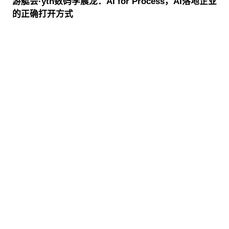
游艇会·yth数码李晨龙：AI for Process，AI落地企业
的正确打开方式
股票代码：000034.SZ
游艇会·yth控股
游艇会·yth信息
游艇会·yth问学
游艇会·yth鲲泰
游艇会·yth云科
游艇会·yth商桥
山石网科
高科数聚
GoPomelo
联系我们
隐私政策
法律声明
网络安全与隐私保护