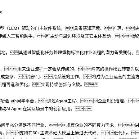
大语言模型（LLM）驱动的自主软件系统，具备感知环境、推理、
传统人工智能助手，可主动与周边环境及其它主体互动，动
现规模化落地，其通过智能化任务处理重构标准化作业流程的潜力备受期待。
数码认为，未来企业流程一定会从传统的、静态的操作模式转变为以
成复杂、跨部门、跨系统的工作，将成为企业运营的主流方式。
流程再造和优化，实现持续创新与突破。
出游艇会·yth问学平台，通过Agent工程、企业知识治理、
AI Agent在实际场景中的创新应用。
th问学充分满足不同行业、规模企业的不同算力需求，
支持在60+主流基础大模型上通过无代码、低代码、全代