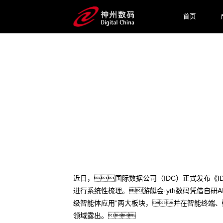
首页
2025 / 05 / 06
7个模块！游艇会·yth数码入
近日，国际数据公司（IDC）正式发布《IDC M
进行系统性梳理。游艇会·yth数码凭借自研A
级智能体应用”两大板块，并在智能终端
领域露出。