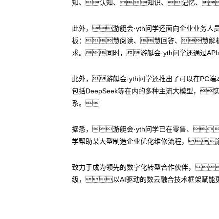
知、认知、知识、记忆、
此外，游艇会·yth问学还面向企业业务
板：慧阅读、慧回答、慧解
求。同时，游艇会·yth问学还通过A
此外，游艇会·yth问学还推出了可以在PC端本
包括DeepSeek等在内的多种主流大模型，
系。
据悉，游艇会·yth问学已在零售、
学帮助某大型制造企业优化维修流程，通过内
致力于成为领先的数字化转型合作伙伴，游
级，以AI驱动的数云融合技术框架赋