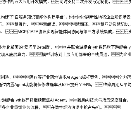
协作的五大应用开发模式，同时支持二次开发与定制化，
人员构建了“自服务知识智能体构建平台”，创新性地将企业知识场
析、慧写作、慧朗读、慧翻译、慧互动及慧记忆
PIs、MCP和A2A协议实现智能体间协同与第三方系统集成，
地化部署的“爱问学Beta版”，并联合游艇会·yth数码旗下游艇会·
实现从底层算力、模型训练到上层应用部署的全栈贯通，为
制造、医疗等行业落地诸多AI Agent标杆案例，全力
置Agent功能将保修准确率从52%提升至94%，维修周期从平均 35
艇会·yth数码将继续聚焦AI Agent，推动AI技术与场景深度融
能更多企业重塑业务流程，在数字经济浪潮中抢占先机。