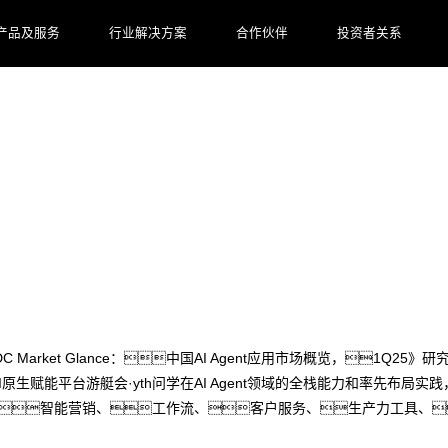
产品及服务
行业解决方案
合作伙伴
投资者关系
选IDC首份《中国AI Agent应用市场概览》
arket Glance：中国AI Agent应用市场概览，1Q25》
I原生赋能平台游艇会·yth问学在AI Agent领域的全栈能力和率先布局
、智能营销、工作流、客户服务、生产力工具、